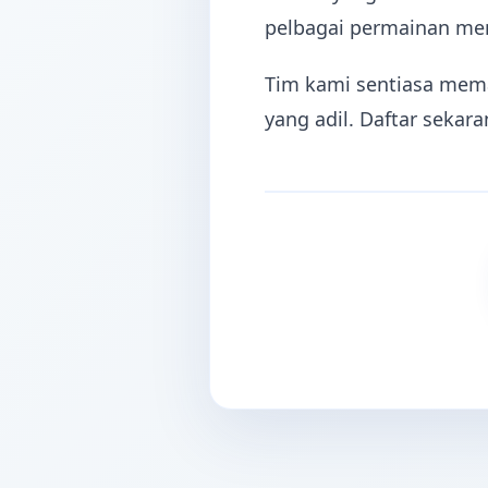
pelbagai permainan men
Tim kami sentiasa mem
yang adil. Daftar sekaran